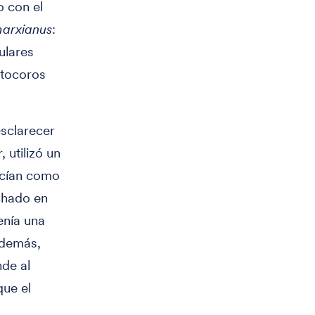
o con el
marxianus
:
ulares
etocoros
esclarecer
, utilizó un
ecían como
chado en
enía una
Además,
nde al
que el