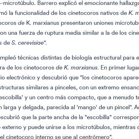
-microtúbulo. Barrero explicó el emocionante hallazg
mó la funcionalidad de los cinetocoros nativos de
K. 
tocoros
de
K. marxianus presentaron uniones microtub
on una fuerza de ruptura media similar a la de los cin
os de
S. cerevisiae
".
pleó técnicas distintas de biología estructural para 
ura de los cinetocoros
de K. marxianus
. En primer lugar
o electrónico y descubrió que "los cinetocoros apar
tructuras similares a pinceles, con un extremo ensan
escobilla' y un centro más compacto, que a menudo t
 larga y delgada, parecida al 'mango' de un pincel". 
scubrió que la parte ancha de la "escobilla" correspo
 externo y puede unirse a los microtúbulos, mientras 
l cinetocoro interno se une al centrómero".