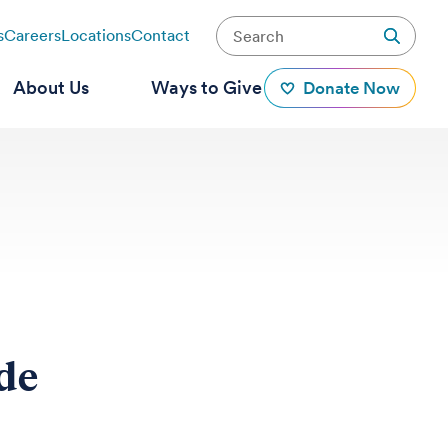
s
Careers
Locations
Contact
About Us
Ways to Give
Donate Now
 de