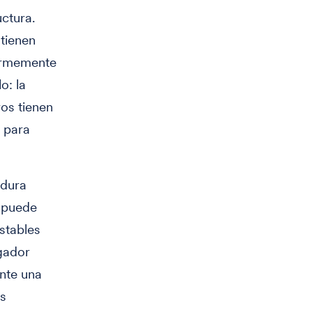
uctura.
 tienen
normemente
o: la
os tienen
 para
adura
 puede
stables
igador
nte una
es