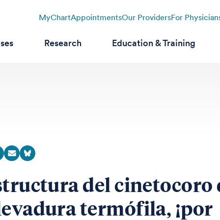
MyChart
Appointments
Our Providers
For Physician
ases
Research
Education & Training
structura del cinetocoro
levadura termófila, ¡por