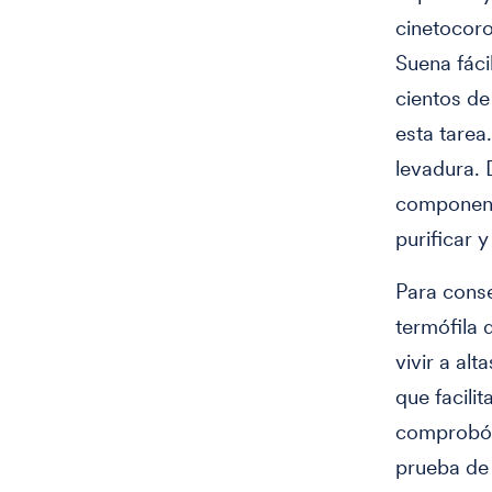
cinetocoro
Suena fáci
cientos de
esta tarea
levadura. 
component
purificar 
Para conse
termófila
vivir a al
que facilit
comprobó s
prueba de 