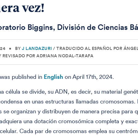
era vez!
oratorio Biggins, División de Ciencias B
024
•
BY
J LANDAZURI
/
TRADUCIDO AL ESPAÑOL POR ÁNGE
Y REVISADO POR ADRIANA NODAL-TARAFA
 was published in
English
on April 17th, 2024.
 célula se divide, su ADN, es decir, su material genét
 condensa en unas estructuras llamadas cromosomas. 
s se organizan y distribuyen de manera precisa para 
a adquiera una dotación cromosómica completa y exac
n celular. Cada par de cromosomas emplea su centróm