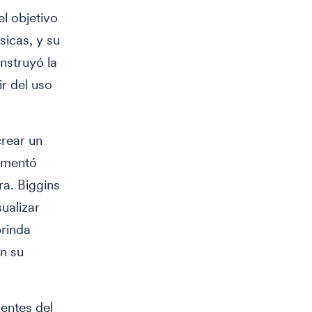
l objetivo
sicas, y su
nstruyó la
ir del uso
crear un
comentó
ra. Biggins
sualizar
brinda
n su
entes del