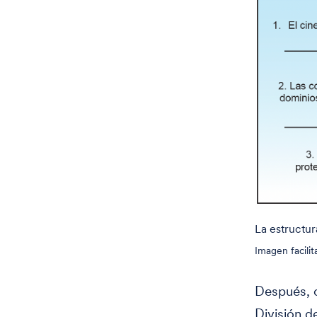
La estructur
Imagen facilit
Después, 
División d