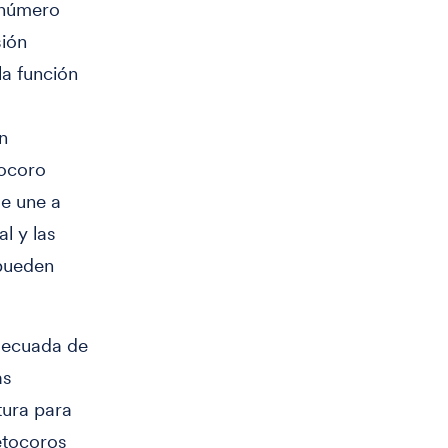
l número
sión
la función
n
tocoro
se une a
l y las
pueden
adecuada de
as
tura para
etocoros