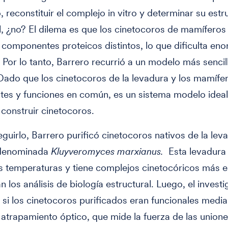
, reconstituir el complejo in vitro y determinar su estr
l, ¿no? El dilema es que los cinetocoros de mamíferos
 componentes proteicos distintos, lo que dificulta e
. Por lo tanto, Barrero recurrió a un modelo más sencill
Dado que los cinetocoros de la levadura y los mamífer
es y funciones en común, es un sistema modelo ideal
y construir cinetocoros.
guirlo, Barrero purificó cinetocoros nativos de la lev
 denominada
Kluyveromyces marxianus.
Esta levadura
tas temperaturas y tiene complejos cinetocóricos más e
an los análisis de biología estructural. Luego, el invest
i los cinetocoros purificados eran funcionales media
atrapamiento óptico, que mide la fuerza de las union