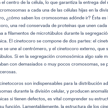
n el centro de la célula, lo que garantiza la entrega de
cromosomas a cada una de las células hijas en la divi
ero, ¿cómo saben los cromosomas adónde ir? Ésta es 
coro, una red conservada de proteínas que unen cada
 a filamentos de microtúbulos durante la segregació
ca. El cinetocoro se compone de dos partes: el cine
ue se une al centrómero, y el cinetocoro externo, que 
úbulos. Si en la segregación cromosómica algo sale ma
caban con demasiados o muy pocos cromosomas, se 
cerosas.
inetocoros son indispensables para la distribución 
omas durante la división celular, y producen anomalí
as si tienen defectos, es vital comprender su estruc
 su función. Lamentablemente, la estructura de los cin