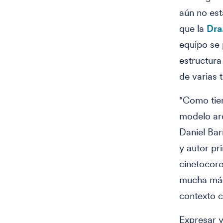
aún no est
que la
Dra
equipo se
estructura
de varias 
"Como tien
modelo arq
Daniel Bar
y autor pr
cinetocoro
mucha más 
contexto c
Expresar y