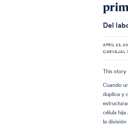
prim
Del lab
APRIL 23, 2
CARVAJAL 
This story
Cuando una
duplica y
estructura
célula hij
la divisió