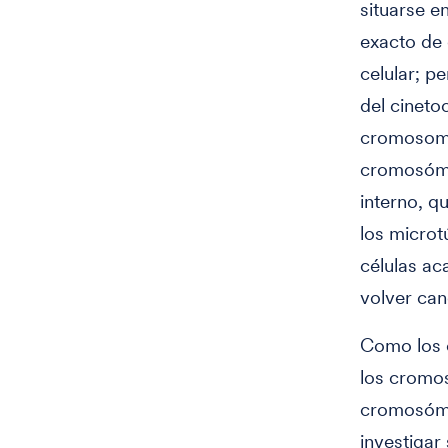
situarse e
exacto de 
celular; p
del cineto
cromosoma
cromosómi
interno, q
los microt
células a
volver can
Como los c
los cromos
cromosómic
investigar