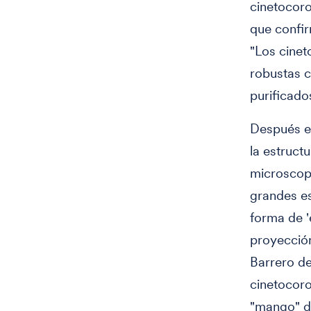
cinetocoro
que confir
"Los cine
robustas c
purificad
Después em
la estruct
microscopi
grandes es
forma de '
proyección
Barrero de
cinetocoro
"mango" de